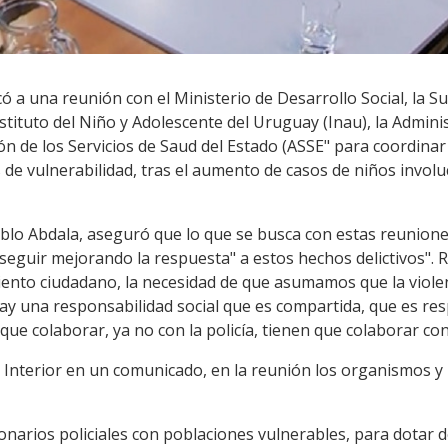
có a una reunión con el Ministerio de Desarrollo Social, la Su
Instituto del Niño y Adolescente del Uruguay (Inau), la Admin
ión de los Servicios de Saud del Estado (ASSE" para coordinar
 de vulnerabilidad, tras el aumento de casos de niños invol
Pablo Abdala, aseguró que lo que se busca con estas reunione
seguir mejorando la respuesta" a estos hechos delictivos". 
miento ciudadano, la necesidad de que asumamos que la viole
hay una responsabilidad social que es compartida, que es re
que colaborar, ya no con la policía, tienen que colaborar con
 Interior en un comunicado, en la reunión los organismos y 
cionarios policiales con poblaciones vulnerables, para dotar 