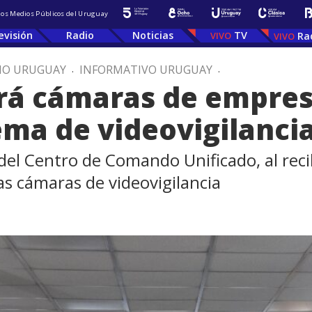
 los Medios Públicos del Uruguay
evisión
Radio
Noticias
TV
Ra
IO URUGUAY
.
INFORMATIVO URUGUAY
.
ará cámaras de empres
ema de videovigilanci
del Centro de Comando Unificado, al reci
as cámaras de videovigilancia