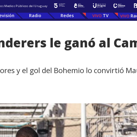
 los Medios Públicos del Uruguay
evisión
Radio
Redes
TV
Ra
nderers le ganó al Ca
ores y el gol del Bohemio lo convirtió 