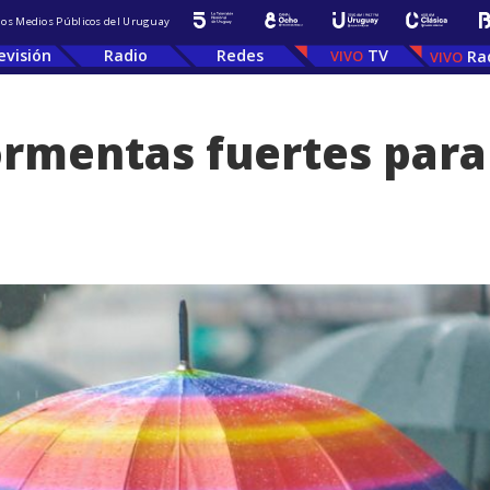
 los Medios Públicos del Uruguay
evisión
Radio
Redes
TV
Ra
rmentas fuertes para