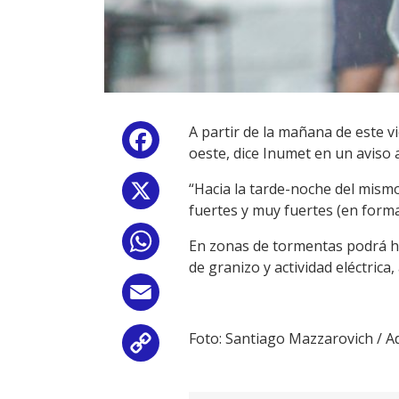
A partir de la mañana de este v
Facebook
oeste, dice Inumet en un aviso a
“Hacia la tarde-noche del mismo
X
fuertes y muy fuertes (en forma
WhatsApp
En zonas de tormentas podrá ha
de granizo y actividad eléctrica,
Email
Foto: Santiago Mazzarovich / 
Copy
Link