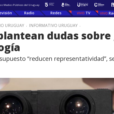
 los Medios Públicos del Uruguay
evisión
Radio
Redes
TV
Ra
IO URUGUAY
.
INFORMATIVO URUGUAY
.
 plantean dudas sobre
ogía
upuesto “reducen representatividad”, se