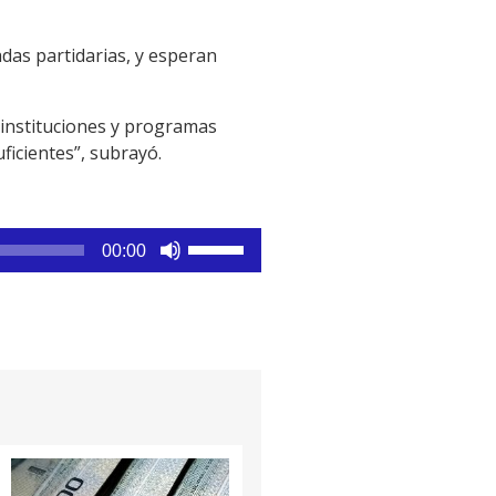
adas partidarias, y esperan
 instituciones y programas
ficientes”, subrayó.
Utiliza
00:00
las
teclas
de
flecha
arriba/abajo
para
aumentar
o
disminuir