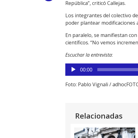
República”, criticó Callejas.
Link
Los integrantes del colectivo d
poder plantear modificaciones a
En paralelo, se manifiestan con
científicos. “No vemos incremen
Escuchar la entrevista
:
Reproductor
00:00
de
audio
Foto: Pablo Vignali / adhocFOT
Relacionadas