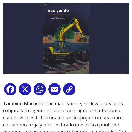
Facebook
X
WhatsApp
Email
Copy
Link
También Macbeth trae mala suerte, se lleva a los hijos,
conjura la tragedia. Bajo el doble signo del infortunio,
esta novela es la historia de un despojo. Con una reina
de campera roja y buzo estirado que está a punto de
perder su palacio en un barrio Sur que se gentrifica. Con