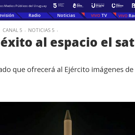
 los Medios Públicos del Uruguay
evisión
Radio
Noticias
TV
Ra
.
CANAL 5
.
NOTICIAS 5
.
éxito al espacio el sat
 que ofrecerá al Ejército imágenes de m