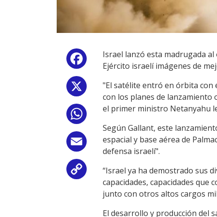
Israel lanzó esta madrugada al
Facebook
Ejército israelí imágenes de mej
"El satélite entró en órbita con
X
con los planes de lanzamiento o
el primer ministro Netanyahu l
WhatsApp
Según Gallant, este lanzamiento
espacial y base aérea de Palma
Email
defensa israelí".
“Israel ya ha demostrado sus d
Copy
capacidades, capacidades que c
Link
junto con otros altos cargos mil
El desarrollo y producción del s