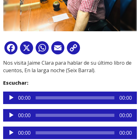
Facebook
X
WhatsApp
Email
Copy
Link
Nos visita Jaime Clara para hablar de su último libro de
cuentos, En la larga noche (Seix Barral).
Escuchar:
Reproductor
00:00
00:00
de
audio
Reproductor
00:00
00:00
de
audio
Reproductor
00:00
00:00
de