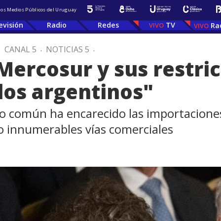
 los Medios Públicos del Uruguay
evisión
Radio
Redes
TV
Ra
.
CANAL 5
.
NOTICIAS 5
.
l Mercosur y sus restri
 los argentinos"
o común ha encarecido las importaciones,
do innumerables vías comerciales