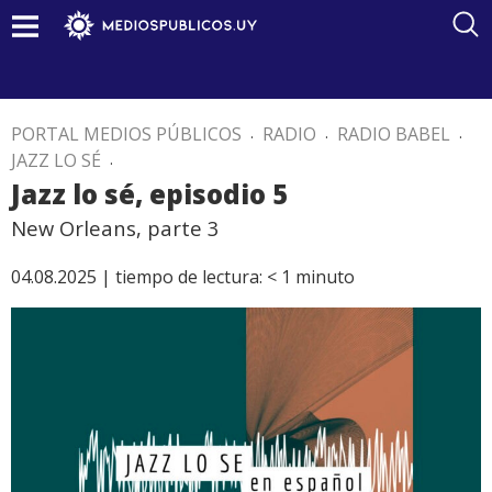
PORTAL MEDIOS PÚBLICOS
.
RADIO
.
RADIO BABEL
.
JAZZ LO SÉ
.
Jazz lo sé, episodio 5
New Orleans, parte 3
04.08.2025 |
tiempo de lectura:
< 1
minuto