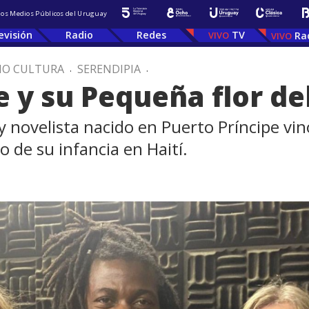
 los Medios Públicos del Uruguay
evisión
Radio
Redes
TV
Ra
IO CULTURA
.
SERENDIPIA
.
 y su Pequeña flor de
 novelista nacido en Puerto Príncipe vin
o de su infancia en Haití.