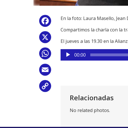
En la foto: Laura Masello, Jea
Facebook
Compartimos la charla con la tr
X
El jueves a las 19.30 en la Ali
Reproductor
WhatsApp
00:00
de
audio
Email
Copy
Relacionadas
Link
No related photos.