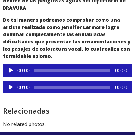
dentro de las peligrosas aguas del repertorio de
BRAVURA.
De tal manera podremos comprobar como una
artista realizada como Jennifer Larmore logra
dominar completamente las endiabladas
dificultades que presentan las ornamentaciones y
los pasajes de coloratura vocal, lo cual realiza con
formidable aplomo.
Reproductor
00:00
00:00
de
audio
Reproductor
00:00
00:00
de
audio
Relacionadas
No related photos.