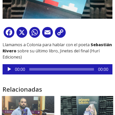
Facebook
X
WhatsApp
Email
Copy
Link
Llamamos a Colonia para hablar con el poeta
Sebastián
Rivero
sobre su último libro, Jinetes del final (Hurí
Ediciones)
Reproductor
00:00
00:00
de
audio
Relacionadas