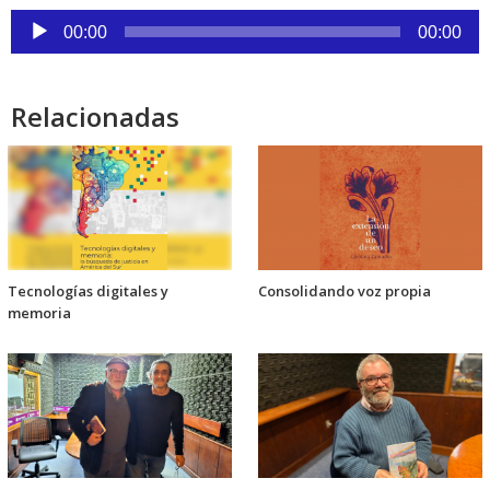
audio
Reproductor
00:00
00:00
de
audio
Relacionadas
Tecnologías digitales y
Consolidando voz propia
memoria