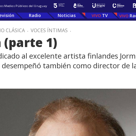
 los Medios Públicos del Uruguay
evisión
Radio
Noticias
TV
Ra
IO CLÁSICA
.
VOCES ÍNTIMAS
.
(parte 1)
icado al excelente artista finlandes Jor
Se desempeñó también como director de la