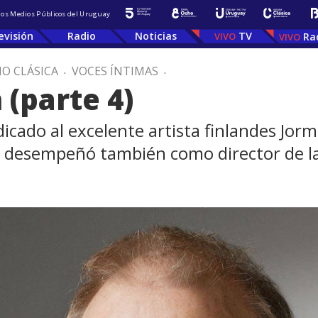
 los Medios Públicos del Uruguay
evisión
Radio
Noticias
TV
Ra
IO CLÁSICA
.
VOCES ÍNTIMAS
.
(parte 4)
icado al excelente artista finlandes Jor
Se desempeñó también como director de la