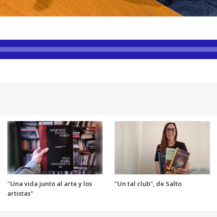
"Una vida junto al arte y los
"Un tal club", de Salto
artistas"