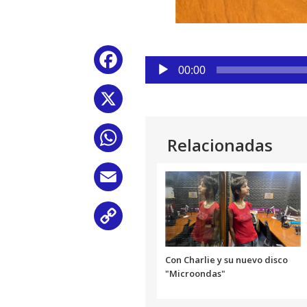
Reproductor
Facebook
de
00:00
audio
X
WhatsApp
Relacionadas
Email
Copy
Link
Con Charlie y su nuevo disco
"Microondas"