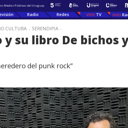
 los Medios Públicos del Uruguay
evisión
Radio
Redes
TV
Ra
IO CULTURA
.
SERENDIPIA
.
 y su libro De bichos y
heredero del punk rock”