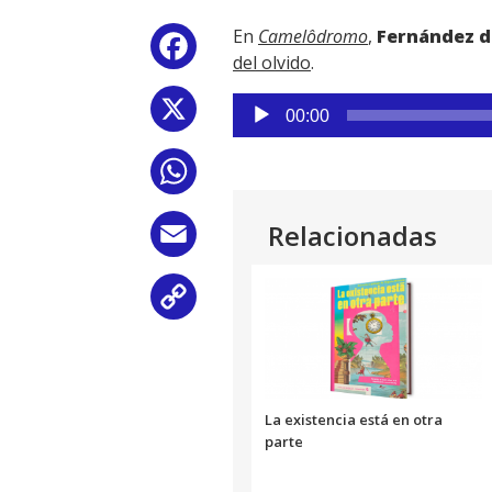
En
Camelôdromo
,
Fernández de
Facebook
del olvido
.
Reproductor
X
00:00
de
audio
WhatsApp
Relacionadas
Email
Copy
Link
La existencia está en otra
parte