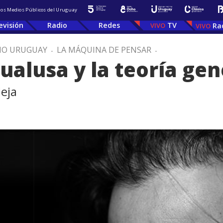
 los Medios Públicos del Uruguay
evisión
Radio
Redes
TV
Ra
IO URUGUAY
.
LA MÁQUINA DE PENSAR
.
alusa y la teoría gen
eja