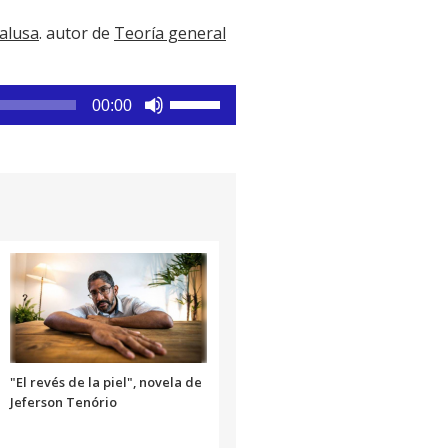
alusa
. autor de
Teoría general
Utiliza
00:00
las
teclas
de
flecha
arriba/abajo
para
aumentar
o
disminuir
el
volumen.
"El revés de la piel", novela de
Jeferson Tenório