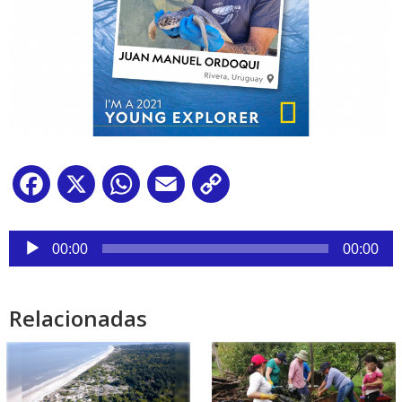
Facebook
X
WhatsApp
Email
Copy
Link
Reproductor
de
00:00
00:00
audio
Relacionadas