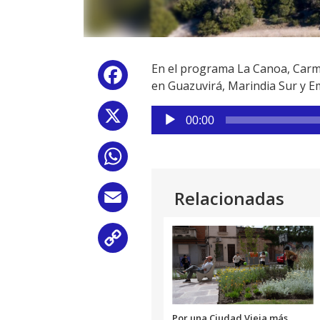
En el programa La Canoa, Carme
Facebook
en Guazuvirá, Marindia Sur y 
Reproductor
X
00:00
de
audio
WhatsApp
Relacionadas
Email
Copy
Link
Por una Ciudad Vieja más