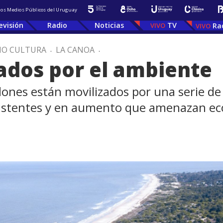
 los Medios Públicos del Uruguay
evisión
Radio
Noticias
TV
Ra
IO CULTURA
.
LA CANOA
.
ados por el ambiente
lones están movilizados por una serie d
sistentes y en aumento que amenazan ec