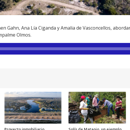
n Gahn, Ana Lía Ciganda y Amalia de Vasconcellos, abordar
Empalme Olmos.
Proyecto inmobiliario
Solís de Mataojo, un ejemplo