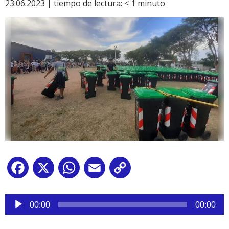
23.06.2023 |
tiempo de lectura:
< 1
minuto
Facebook
X
WhatsApp
Email
Copy
Link
Reproductor
de
00:00
00:00
audio