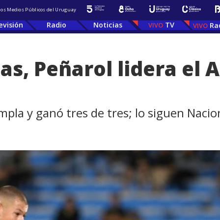
 los Medios Públicos del Uruguay
evisión
Radio
Noticias
TV
Ra
as, Peñarol lidera el 
mpla y ganó tres de tres; lo siguen Nacio