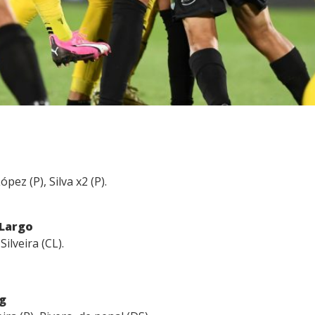
ópez (P), Silva x2 (P).
 Largo
ilveira (CL).
ng