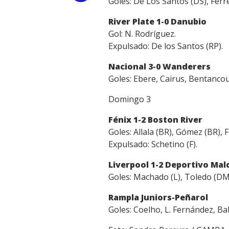
Goles: De Los Santos (DS), Ferrei
Link
River Plate 1-0 Danubio
Gol: N. Rodríguez.
Expulsado: De los Santos (RP).
Nacional 3-0 Wanderers
Goles: Ebere, Cairus, Bentancou
Domingo 3
Fénix 1-2 Boston River
Goles: Allala (BR), Gómez (BR), F
Expulsado: Schetino (F).
Liverpool 1-2 Deportivo Ma
Goles: Machado (L), Toledo (DM
Rampla Juniors-Peñarol
Goles: Coelho, L. Fernández, Bab