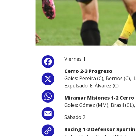
Viernes 1
Facebook
Cerro 2-3 Progreso
Goles: Pereira (C), Berríos (C), L
X
Expulsado: E. Álvarez (C).
WhatsApp
Miramar Misiones 1-2 Cerro
Goles: Gómez (MM), Brasil (CL), S
Email
Sábado 2
Racing 1-2 Defensor Sporti
Copy