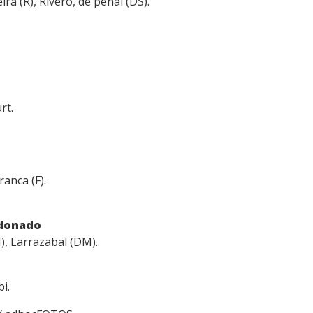
ra (R), Rivero, de penal (DS).
rt.
ranca (F).
ldonado
), Larrazabal (DM).
i.