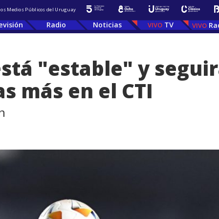
 los Medios Públicos del Uruguay
evisión
Radio
Noticias
TV
Ra
está "estable" y segui
s más en el CTI
n