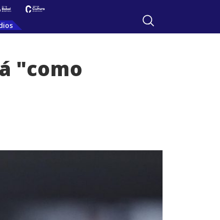
dios
rá "como