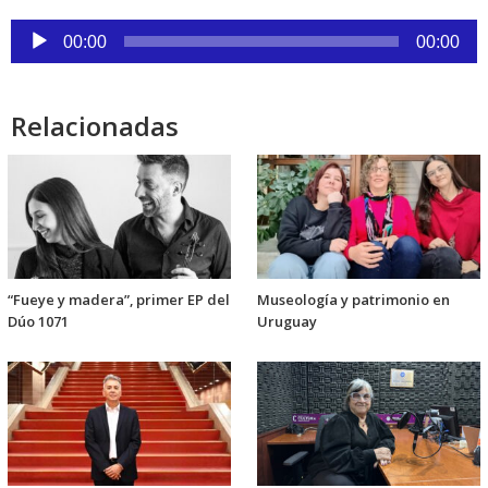
Reproductor
00:00
00:00
de
audio
Relacionadas
“Fueye y madera”, primer EP del
Museología y patrimonio en
Dúo 1071
Uruguay