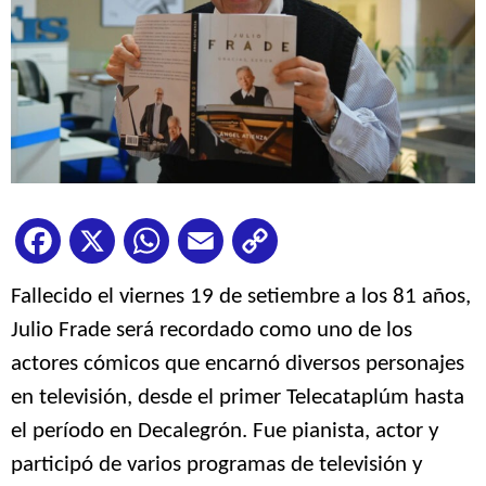
Facebook
X
WhatsApp
Email
Copy
Link
Fallecido el viernes 19 de setiembre a los 81 años,
Julio Frade será recordado como uno de los
actores cómicos que encarnó diversos personajes
en televisión, desde el primer Telecataplúm hasta
el período en Decalegrón. Fue pianista, actor y
participó de varios programas de televisión y