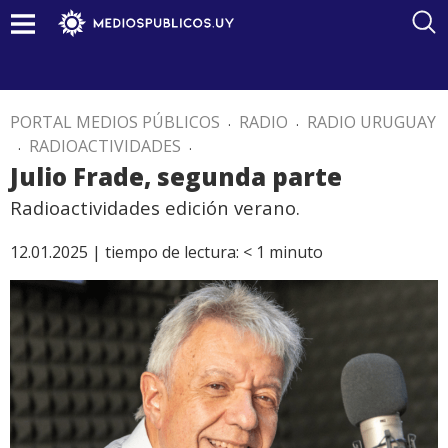
PORTAL MEDIOS PÚBLICOS
.
RADIO
.
RADIO URUGUAY
.
RADIOACTIVIDADES
.
Julio Frade, segunda parte
Radioactividades edición verano.
12.01.2025 |
tiempo de lectura:
< 1
minuto