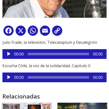
Facebook
X
WhatsApp
Email
Copy
Link
Julio Frade, la televisión, Telecataplum y Decalegrón
Reproductor
00:00
00:00
de
audio
Escucha Chile, la voz de la solidaridad, Capitulo II
Reproductor
00:00
00:00
de
audio
Relacionadas