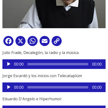
Facebook
X
WhatsApp
Email
Copy
Link
Julio Frade, Decalegón, la radio y la música
Reproductor
00:00
00:00
de
audio
Jorge Escardó y los inicios con Telecataplúm
Reproductor
00:00
00:00
de
audio
Eduardo D'Angelo e Hiperhumor