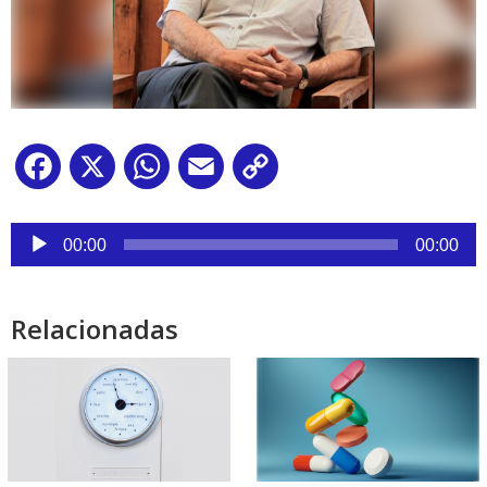
Facebook
X
WhatsApp
Email
Copy
Link
Reproductor
de
00:00
00:00
audio
Relacionadas