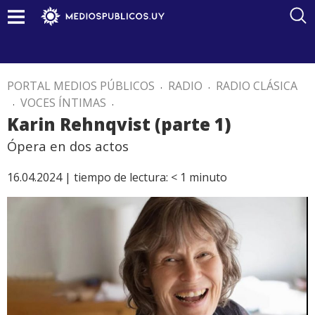
PORTAL MEDIOS PÚBLICOS
.
RADIO
.
RADIO CLÁSICA
.
VOCES ÍNTIMAS
.
Karin Rehnqvist (parte 1)
Ópera en dos actos
16.04.2024 |
tiempo de lectura:
< 1
minuto