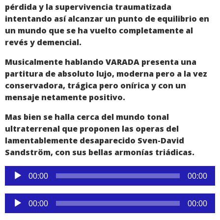
pérdida y la supervivencia traumatizada
intentando así alcanzar un punto de equilibrio en
un mundo que se ha vuelto completamente al
revés y demencial.
Musicalmente hablando VARADA presenta una
partitura de absoluto lujo, moderna pero a la vez
conservadora, trágica pero onírica y con un
mensaje netamente positivo.
Mas bien se halla cerca del mundo tonal
ultraterrenal que proponen las operas del
lamentablemente desaparecido Sven-David
Sandström, con sus bellas armonías triádicas.
Reproductor
00:00
00:00
de
audio
Reproductor
00:00
00:00
de