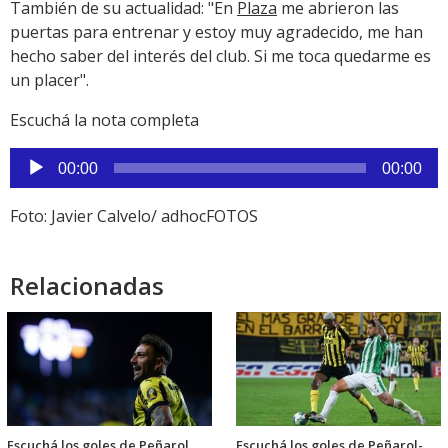
También de su actualidad: "En
Plaza
me abrieron las
puertas para entrenar y estoy muy agradecido,
me han
hecho saber del interés del club. Si me toca quedarme es
un placer".
Escuchá la nota completa
Reproductor
00:00
00:00
de
audio
Foto: Javier Calvelo/ adhocFOTOS
Relacionadas
Escuchá los goles de Peñarol
Escuchá los goles de Peñarol-