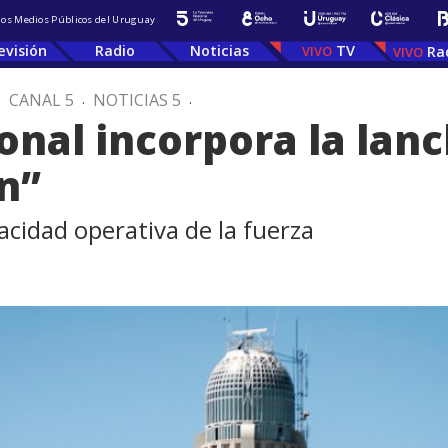
 los Medios Públicos del Uruguay
evisión
Radio
Noticias
TV
Ra
.
CANAL 5
.
NOTICIAS 5
.
nal incorpora la lanc
án”
pacidad operativa de la fuerza