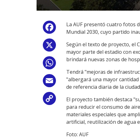
La AUF presentó cuatro fotos d
Facebook
Mundial 2030, cuyo partido ina
Según el texto de proyecto, el 
X
mayor parte del estadio con exc
brindará nuevas zonas de hospit
WhatsApp
Tendrá "mejoras de infraestruc
"albergará una mayor cantidad 
Email
de referencia diaria de la ciudad
El proyecto también destaca "su
Copy
para reducir el consumo de aire
Link
materiales especiales que ampli
artificial, reutilización de agu
Foto: AUF