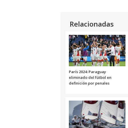
Relacionadas
París 2024: Paraguay
eliminado del fútbol en
definición por penales