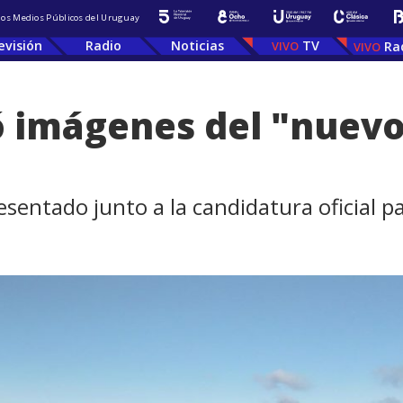
 los Medios Públicos del Uruguay
evisión
Radio
Noticias
TV
Ra
 imágenes del "nuevo
esentado junto a la candidatura oficial p