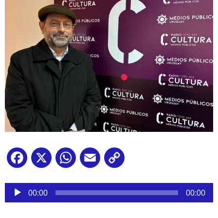
Facebook
X
WhatsApp
Email
Copy
Link
Reproductor
de
00:00
00:00
audio