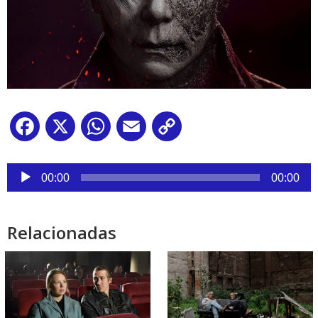
Facebook
X
WhatsApp
Email
Copy
Link
Reproductor
de
00:00
00:00
audio
Relacionadas