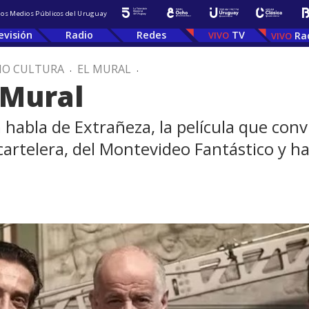
 los Medios Públicos del Uruguay
evisión
Radio
Redes
TV
Ra
IO CULTURA
.
EL MURAL
.
 Mural
 habla de Extrañeza, la película que conv
cartelera, del Montevideo Fantástico y ha