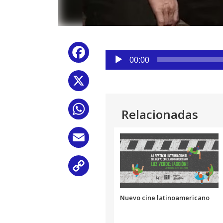
Reproductor
Facebook
de
00:00
audio
X
WhatsApp
Relacionadas
Email
Copy
Link
Nuevo cine latinoamericano