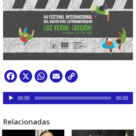
Facebook
X
WhatsApp
Email
Copy
Link
Reproductor
de
00:00
00:00
audio
Relacionadas