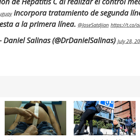
ón de Hepatitis C al realizar el control me
incorpora tratamiento de segunda lín
uguay
esta a la primera línea.
@JoseSatdjian
https://t.co/
 Daniel Salinas (@DrDanielSalinas)
July 28, 2