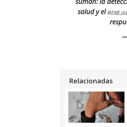
suman: la detecci
Link
salud y el
@FNR_Ur
respu
—
Relacionadas