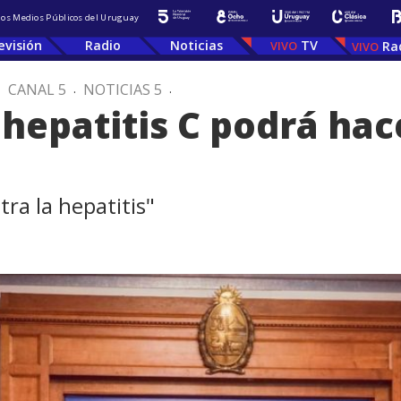
 los Medios Públicos del Uruguay
evisión
Radio
Noticias
TV
Ra
.
CANAL 5
.
NOTICIAS 5
.
 hepatitis C podrá hac
tra la hepatitis"