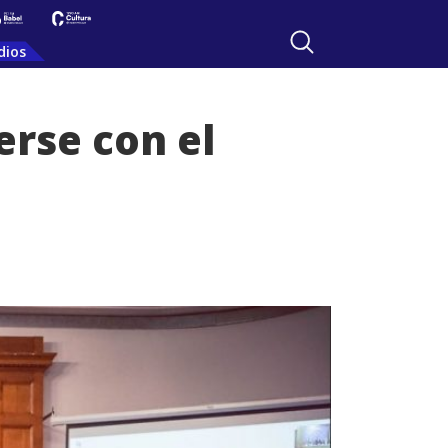
dios
erse con el