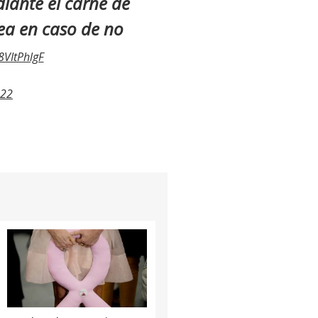
diante el carné de
ea en caso de no
a8VItPhlgF
022