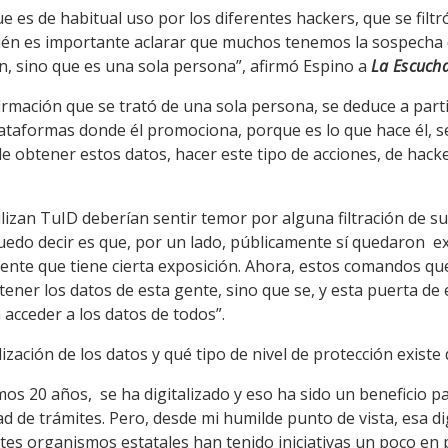
e es de habitual uso por los diferentes hackers, que se filt
bién es importante aclarar que muchos tenemos la sospecha
, sino que es una sola persona”, afirmó Espino a
La Escuch
afirmación que se trató de una sola persona, se deduce a parti
plataformas donde él promociona, porque es lo que hace él, 
de obtener estos datos, hacer este tipo de acciones, de hac
lizan TuID deberían sentir temor por alguna filtración de s
puedo decir es que, por un lado, públicamente sí quedaron 
gente que tiene cierta exposición. Ahora, estos comandos qu
ner los datos de esta gente, sino que se, y esta puerta de 
a acceder a los datos de todos”.
alización de los datos y qué tipo de nivel de protección existe
timos 20 años, se ha digitalizado y eso ha sido un beneficio 
d de trámites. Pero, desde mi humilde punto de vista, esa di
ntes organismos estatales han tenido iniciativas un poco en 