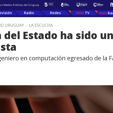
 los Medios Públicos del Uruguay
evisión
Radio
Redes
TV
Ra
IO URUGUAY
.
LA ESCUCHA
.
n del Estado ha sido u
ista
ngeniero en computación egresado de la Fa