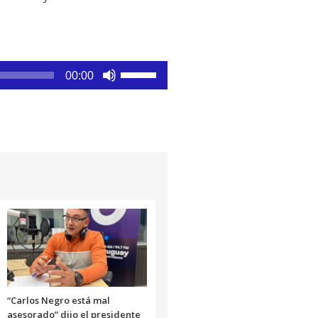
Utiliza
00:00
las
teclas
de
flecha
arriba/abajo
para
aumentar
o
disminuir
el
volumen.
“Carlos Negro está mal
asesorado” dijo el presidente