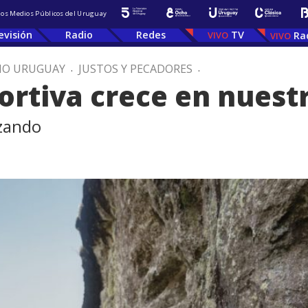
 los Medios Públicos del Uruguay
evisión
Radio
Redes
TV
Ra
IO URUGUAY
.
JUSTOS Y PECADORES
.
ortiva crece en nuestr
izando