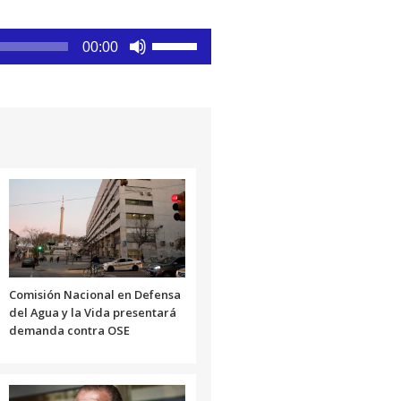
Utiliza
00:00
las
teclas
de
flecha
arriba/abajo
para
aumentar
o
disminuir
el
volumen.
Comisión Nacional en Defensa
del Agua y la Vida presentará
demanda contra OSE