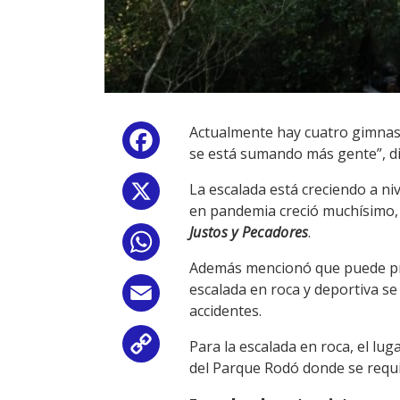
Actualmente hay cuatro gimnasi
Facebook
se está sumando más gente”, di
La escalada está creciendo a ni
X
en pandemia creció muchísimo, 
Justos y Pecadores
.
WhatsApp
Además mencionó que puede prac
escalada en roca y deportiva se
Email
accidentes.
Para la escalada en roca, el lu
Copy
del Parque Rodó donde se requi
Link