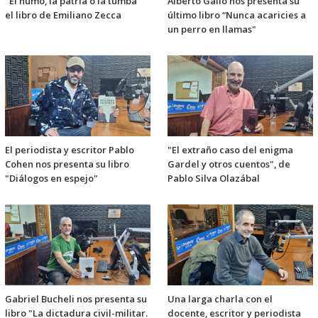
"El humo, la patria o la tumba"
Alberto Gallo nos presenta su
el libro de Emiliano Zecca
último libro “Nunca acaricies a
un perro en llamas"
El periodista y escritor Pablo
"El extraño caso del enigma
Cohen nos presenta su libro
Gardel y otros cuentos", de
"Diálogos en espejo"
Pablo Silva Olazábal
Gabriel Bucheli nos presenta su
Una larga charla con el
libro "La dictadura civil-militar.
docente, escritor y periodista