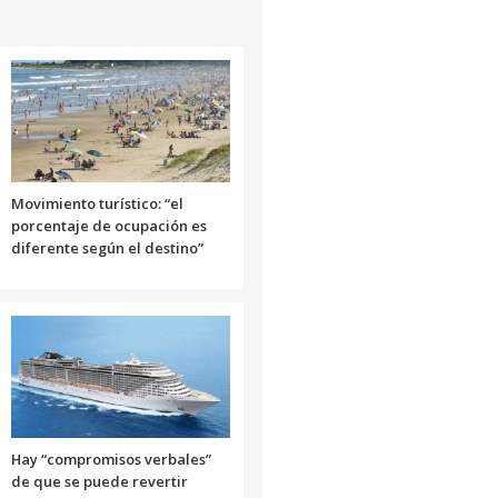
o
disminuir
el
volumen.
Movimiento turístico: “el
porcentaje de ocupación es
diferente según el destino”
Hay “compromisos verbales”
de que se puede revertir