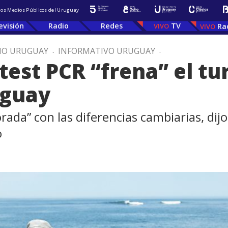
 los Medios Públicos del Uruguay
evisión
Radio
Redes
TV
Ra
IO URUGUAY
.
INFORMATIVO URUGUAY
.
test PCR “frena” el t
uguay
rada” con las diferencias cambiarias, dijo
o