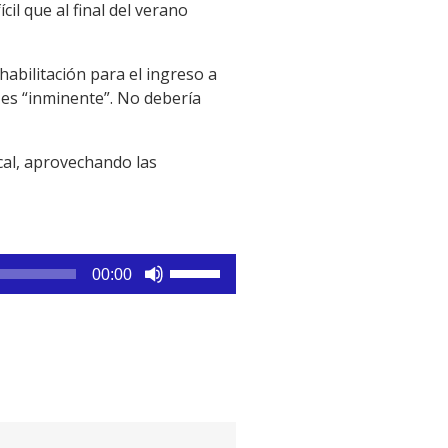
il que al final del verano
abilitación para el ingreso a
es “inminente”. No debería
cal, aprovechando las
Utiliza
00:00
las
teclas
de
flecha
arriba/abajo
para
aumentar