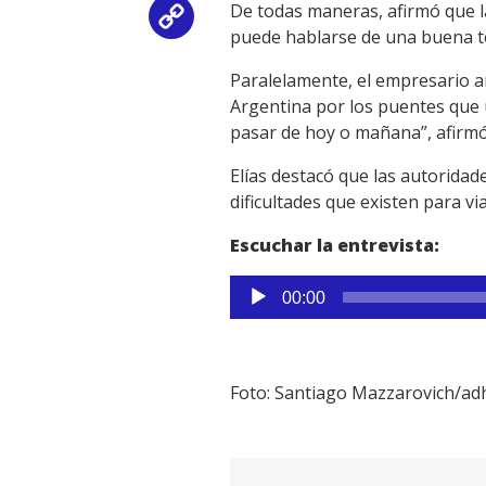
De todas maneras, afirmó que la
Copy
puede hablarse de una buena 
Link
Paralelamente, el empresario a
Argentina por los puentes que
pasar de hoy o mañana”, afirmó
Elías destacó que las autorida
dificultades que existen para via
Escuchar la entrevista:
Reproductor
00:00
de
audio
Foto: Santiago Mazzarovich/ad