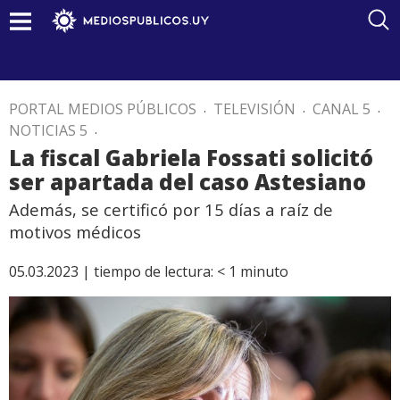
PORTAL MEDIOS PÚBLICOS
.
TELEVISIÓN
.
CANAL 5
.
NOTICIAS 5
.
La fiscal Gabriela Fossati solicitó
ser apartada del caso Astesiano
Además, se certificó por 15 días a raíz de
motivos médicos
05.03.2023 |
tiempo de lectura:
< 1
minuto