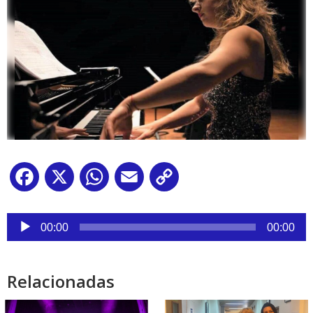
Facebook
X
WhatsApp
Email
Copy
Link
Reproductor
de
00:00
00:00
audio
Relacionadas