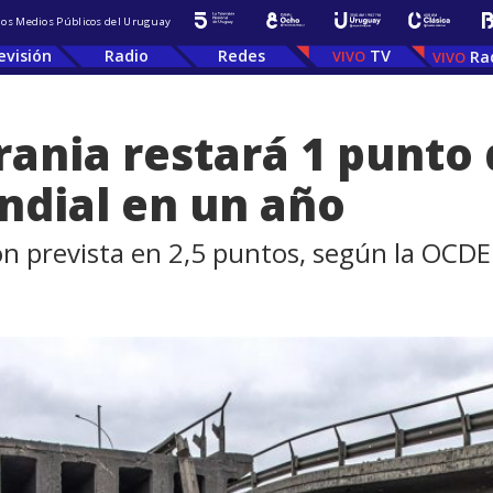
 los Medios Públicos del Uruguay
evisión
Radio
Redes
TV
Ra
ania restará 1 punto 
ndial en un año
ón prevista en 2,5 puntos, según la OCDE