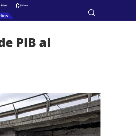
dios
de PIB al