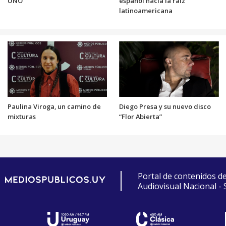
UNO"
español hacia la raíz
latinoamericana
Paulina Viroga, un camino de
Diego Presa y su nuevo disco
mixturas
“Flor Abierta”
Portal de contenidos d
Audiovisual Nacional -