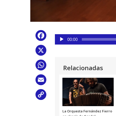
Reproductor
Facebook
de
00:00
audio
X
WhatsApp
Relacionadas
Email
Copy
Link
La Orquesta Fernández Fierro