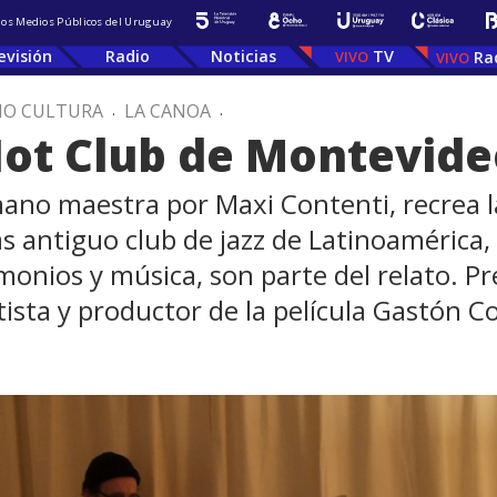
 los Medios Públicos del Uruguay
evisión
Radio
Noticias
TV
Ra
IO CULTURA
.
LA CANOA
.
 Hot Club de Montevid
no maestra por Maxi Contenti, recrea la 
s antiguo club de jazz de Latinoamérica
onios y música, son parte del relato. Pre
ista y productor de la película Gastón C