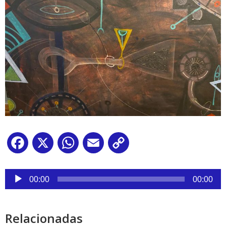
Facebook
X
WhatsApp
Email
Copy
Link
Reproductor
de
00:00
00:00
audio
Relacionadas