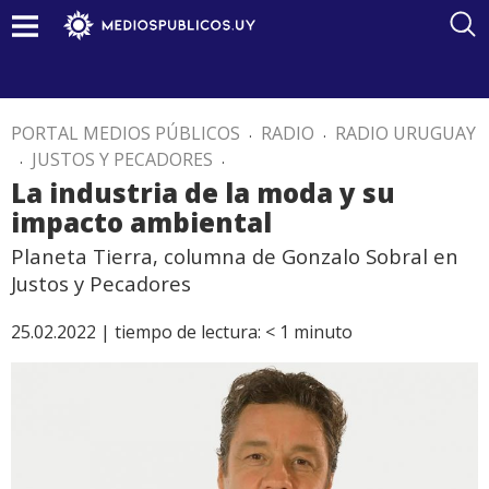
PORTAL MEDIOS PÚBLICOS
.
RADIO
.
RADIO URUGUAY
.
JUSTOS Y PECADORES
.
La industria de la moda y su
impacto ambiental
Planeta Tierra, columna de Gonzalo Sobral en
Justos y Pecadores
25.02.2022 |
tiempo de lectura:
< 1
minuto