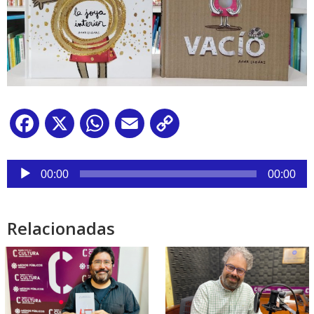
Facebook
X
WhatsApp
Email
Copy
Link
Reproductor
de
00:00
00:00
audio
Relacionadas