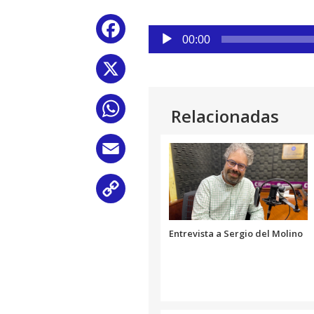
Reproductor
Facebook
de
00:00
audio
X
WhatsApp
Relacionadas
Email
Copy
Link
Entrevista a Sergio del Molino