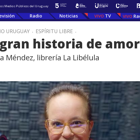
 los Medios Públicos del Uruguay
evisión
Radio
Noticias
TV
Ra
IO URUGUAY
.
ESPÍRITU LIBRE
.
 gran historia de amor
Méndez, librería La Libélula