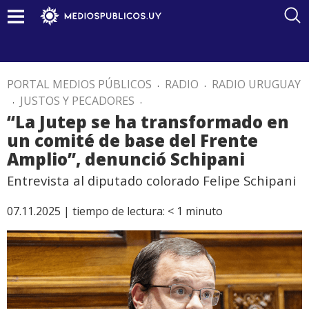
PORTAL MEDIOS PÚBLICOS
.
RADIO
.
RADIO URUGUAY
.
JUSTOS Y PECADORES
.
“La Jutep se ha transformado en
un comité de base del Frente
Amplio”, denunció Schipani
Entrevista al diputado colorado Felipe Schipani
07.11.2025 |
tiempo de lectura:
< 1
minuto